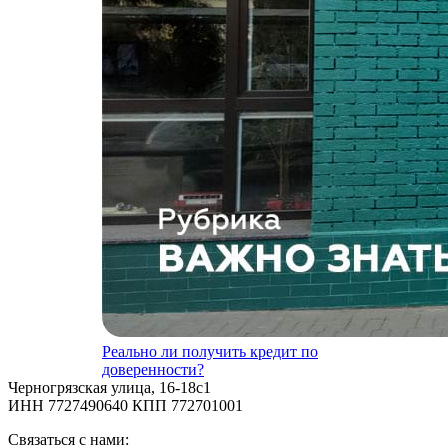
Реально ли получить кредит по
доверенности?
Черногрязская улица, 16-18с1
ИНН 7727490640 КПП 772701001
Связаться с нами: