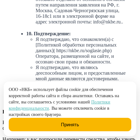
путем направления заявления на РФ, г.
Москва, Садовая-Черногрязская улица,
16-18с1 или в электронной форме на
адрес электронной почты: info@nkbe.ru..
10. Подтверждение:
Я подтверждаю, что ознакомлен(а) с
[Политикой обработки персональных
данных]( https://nkbe.ru/soglasie.php)
Оператора, размещенной на сайте, и
осознаю свои права и обязанности.
Я подтверждаю, что являюсь
дееспособным лицом, и предоставленные
мной данные являются достоверными.
ООО «НКБ» использует файлы cookie для обеспечения
корректной работы сайта и сбора аналитики. Оставаясь на
сайте, вы соглашаетесь с условиями нашей
Политики
конфиденциальности
. Вы можете отключить cookie в
Просим обратить внимание
настройках своего браузера.
Наша компания ни при каких условиях не берет денежные
Принять
средства до оказания услуги. Никогда!
Например: у вас попросили перевести средства, чтобы узнать