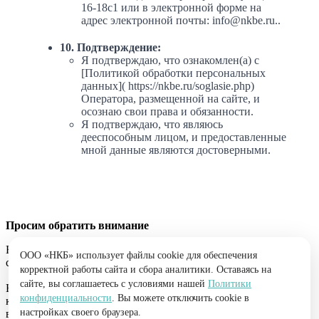
16-18с1 или в электронной форме на
адрес электронной почты: info@nkbe.ru..
10. Подтверждение:
Я подтверждаю, что ознакомлен(а) с
[Политикой обработки персональных
данных]( https://nkbe.ru/soglasie.php)
Оператора, размещенной на сайте, и
осознаю свои права и обязанности.
Я подтверждаю, что являюсь
дееспособным лицом, и предоставленные
мной данные являются достоверными.
Просим обратить внимание
Наша компания ни при каких условиях не берет денежные
ООО «НКБ» использует файлы cookie для обеспечения
средства до оказания услуги. Никогда!
корректной работы сайта и сбора аналитики. Оставаясь на
сайте, вы соглашаетесь с условиями нашей
Политики
Например: у вас попросили перевести средства, чтобы узнать
конфиденциальности
. Вы можете отключить cookie в
кредитную историю. Любые виды взимания денег до
настройках своего браузера.
выполнения услуги от лица компании «НКБ» -
это