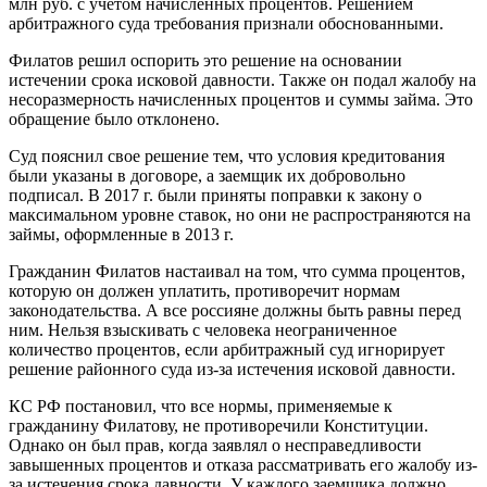
млн руб. с учетом начисленных процентов. Решением
арбитражного суда требования признали обоснованными.
Филатов решил оспорить это решение на основании
истечении срока исковой давности. Также он подал жалобу на
несоразмерность начисленных процентов и суммы займа. Это
обращение было отклонено.
Суд пояснил свое решение тем, что условия кредитования
были указаны в договоре, а заемщик их добровольно
подписал. В 2017 г. были приняты поправки к закону о
максимальном уровне ставок, но они не распространяются на
займы, оформленные в 2013 г.
Гражданин Филатов настаивал на том, что сумма процентов,
которую он должен уплатить, противоречит нормам
законодательства. А все россияне должны быть равны перед
ним. Нельзя взыскивать с человека неограниченное
количество процентов, если арбитражный суд игнорирует
решение районного суда из-за истечения исковой давности.
КС РФ постановил, что все нормы, применяемые к
гражданину Филатову, не противоречили Конституции.
Однако он был прав, когда заявлял о несправедливости
завышенных процентов и отказа рассматривать его жалобу из-
за истечения срока давности. У каждого заемщика должно