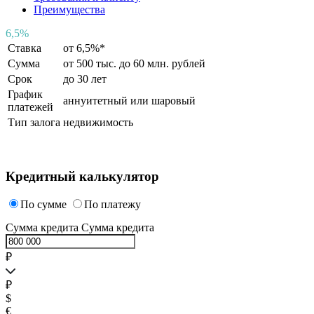
Преимущества
6
,
5%
Ставка
от 6,5%*
Сумма
от 500 тыс. до 60 млн. рублей
Срок
до 30 лет
График
аннуитетный или шаровый
платежей
Тип залога
недвижимость
Кредитный калькулятор
По сумме
По платежу
Сумма кредита
Сумма кредита
₽
₽
$
€