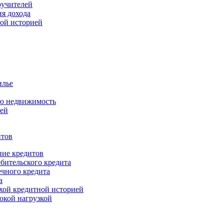
ручителей
ия дохода
ной историей
илье
ую недвижимость
ией
итов
ие кредитов
бительского кредита
чного кредита
а
хой кредитной историей
окой нагрузкой