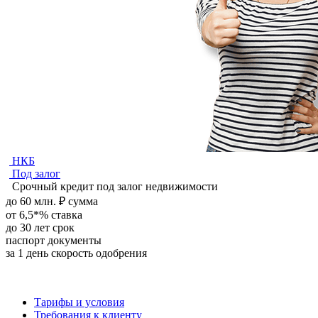
НКБ
Под залог
Срочный кредит под залог недвижимости
до
60
млн.
₽
сумма
от
6,5*
%
ставка
до
30
лет
срок
паспорт
документы
за 1 день
скорость одобрения
Тарифы и условия
Требования к клиенту