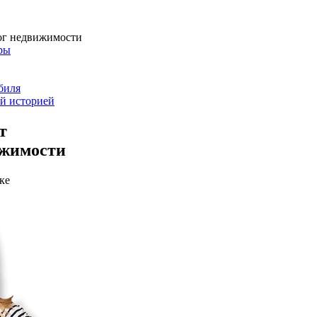
ог недвижимости
ры
биля
ой историей
т
ижимости
ке