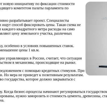
ют новую инициативу по фиксации стоимости
водящего комитетом палаты парламента по
тивно разрабатывает проект. Специалисты
 ищут способ фиксировать цены. Такая схема не
 каждого квадратного метра расходы на само
авляют цену земельного участка, различных
еку, особенно в условиях повышенных ставок.
меньшение цены 1 кв.м.
ии управляющих в России, считает, что ситуация
льством в механизмы, происходящие на рынке.
предложением с помощью кредитных стимулов. При
н. Но мера не приведет к позитивным результатам.
о государства, которое должно закрываться с
. Когда бизнес-процессы начинают регулироваться государством
рованы, нужно заморозить и стоимость цемента, древесины, стал
на.