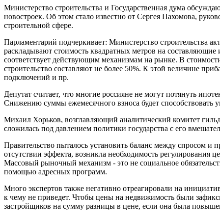
Министерство строительства и Государственная дума обсужда
новостроек. Об этом стало известно от Сергея Пахомова, руко
строительной сфере.
Парламентарий подчеркивает: Министерство строительства ак
раскладывают стоимость квадратных метров на составляющие и
соответствует действующим механизмам на рынке. В стоимости
строительство составляют не более 50%. К этой величине приб
подключений и пр.
Депутат считает, что многие россияне не могут потянуть ипот
Снижению суммы ежемесячного взноса будет способствовать у
Михаил Хорьков, возглавляющий аналитический комитет гильд
сложилась под давлением политики государства с его вмешате
Правительство пыталось установить баланс между спросом и 
отсутствии эффекта, возникла необходимость регулирования це
Массовый рыночный механизм - это не социальное обязательств
помощью адресных программ.
Много экспертов также негативно отреагировали на инициативу
к чему не приведет. Чтобы цены на недвижимость были зафикси
застройщиков на сумму разницы в цене, если она была повыше