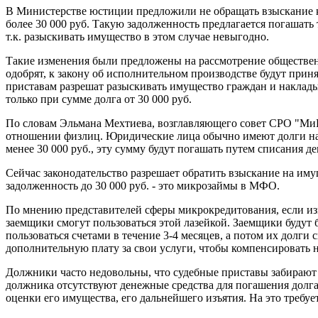
В Министерстве юстиции предложили не обращать взыскание к
более 30 000 руб. Такую задолженность предлагается погашать 
т.к. разыскивать имущество в этом случае невыгодно.
Такие изменения были предложены на рассмотрение общественн
одобрят, к закону об исполнительном производстве будут при
приставам разрешат разыскивать имущество граждан и накладыв
только при сумме долга от 30 000 руб.
По словам Эльмана Мехтиева, возглавляющего совет СРО "МиР"
отношении физлиц. Юридические лица обычно имеют долги на
менее 30 000 руб., эту сумму будут погашать путем списания д
Сейчас законодательство разрешает обратить взыскание на им
задолженность до 30 000 руб. - это микрозаймы в МФО.
По мнению представителей сферы микрокредитования, если из
заемщики смогут пользоваться этой лазейкой. Заемщики будут 
пользоваться счетами в течение 3-4 месяцев, а потом их долги
дополнительную плату за свои услуги, чтобы компенсировать 
Должники часто недовольны, что судебные приставы забирают 
должника отсутствуют денежные средства для погашения долга.
оценки его имущества, его дальнейшего изъятия. На это требует