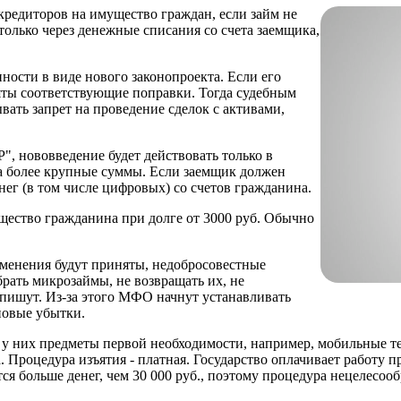
редиторов на имущество граждан, если займ не
только через денежные списания со счета заемщика,
ости в виде нового законопроекта. Если его
няты соответствующие поправки. Тогда судебным
ать запрет на проведение сделок с активами,
, нововведение будет действовать только в
 более крупные суммы. Если заемщик должен
енег (в том числе цифровых) со счетов гражданина.
ущество гражданина при долге от 3000 руб. Обычно
менения будут приняты, недобросовестные
брать микрозаймы, не возвращать их, не
 спишут. Из-за этого МФО начнут устанавливать
новые убытки.
у них предметы первой необходимости, например, мобильные те
 Процедура изъятия - платная. Государство оплачивает работу п
ся больше денег, чем 30 000 руб., поэтому процедура нецелесооб