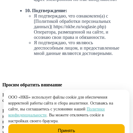
10. Подтверждение:
Я подтверждаю, что ознакомлен(а) с
[Политикой обработки персональных
данных]( https://nkbe.ru/soglasie.php)
Оператора, размещенной на сайте, и
осознаю свои права и обязанности.
Я подтверждаю, что являюсь
дееспособным лицом, и предоставленные
мной данные являются достоверными.
Просим обратить внимание
Наша компания ни при каких условиях не берет денежные
ООО «НКБ» использует файлы cookie для обеспечения
средства до оказания услуги. Никогда!
корректной работы сайта и сбора аналитики. Оставаясь на
сайте, вы соглашаетесь с условиями нашей
Политики
Например: у вас попросили перевести средства, чтобы узнать
конфиденциальности
. Вы можете отключить cookie в
кредитную историю. Любые виды взимания денег до
настройках своего браузера.
выполнения услуги от лица компании «НКБ» -
это
мошенники
. Если вы столкнулись с данной проблемой или
Принять
уже стали жертвой мошенников просим
связаться с нами