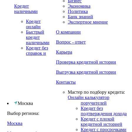
Бизнес
Кредит
Экономика
наличными
Политика
Банк знаний
Кредит
Экспертное мнение
онлайн
Быстрый
О компании
кредит
Вопрос - ответ
наличными
Кредит без
Карьера
справок и
Проверка кредитной истории
Выгрузка кредитной истории
Контакты
Мастер по подбору кредита:
Онлайн калькулятор
поручителей
Москва
Кредит без
Выбор региона:
подтверждения дохода
Кредит с плохой
Москва
кредитной историей
Кредит с просрочками