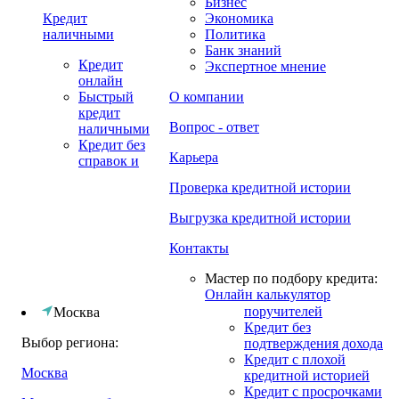
Бизнес
Кредит
Экономика
наличными
Политика
Банк знаний
Кредит
Экспертное мнение
онлайн
Быстрый
О компании
кредит
Вопрос - ответ
наличными
Кредит без
Карьера
справок и
Проверка кредитной истории
Выгрузка кредитной истории
Контакты
Мастер по подбору кредита:
Онлайн калькулятор
поручителей
Москва
Кредит без
Выбор региона:
подтверждения дохода
Кредит с плохой
Москва
кредитной историей
Кредит с просрочками