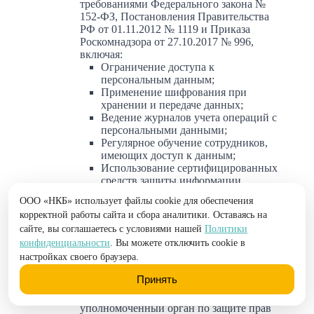
требованиями Федерального закона №
152-ФЗ, Постановления Правительства
РФ от 01.11.2012 № 1119 и Приказа
Роскомнадзора от 27.10.2017 № 996,
включая:
Ограничение доступа к
персональным данным;
Применение шифрования при
хранении и передаче данных;
Ведение журналов учета операций с
персональными данными;
Регулярное обучение сотрудников,
имеющих доступ к данным;
Использование сертифицированных
средств защиты информации.
ООО «НКБ» использует файлы cookie для обеспечения
8. Права субъекта персональных данных:
корректной работы сайта и сбора аналитики. Оставаясь на
Право на получение информации об
сайте, вы соглашаетесь с условиями нашей
Политики
обработке персональных данных;
конфиденциальности
. Вы можете отключить cookie в
Право на уточнение, блокирование или
настройках своего браузера.
уничтожение персональных данных;
Право на ограничение обработки данных;
Принять
Право на обжалование действий или
Проверить кредитную историю
бездействия Оператора в
уполномоченный орган по защите прав