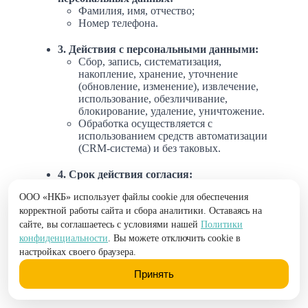
Фамилия, имя, отчество;
Номер телефона.
3. Действия с персональными данными:
Сбор, запись, систематизация,
накопление, хранение, уточнение
(обновление, изменение), извлечение,
использование, обезличивание,
блокирование, удаление, уничтожение.
Обработка осуществляется с
использованием средств автоматизации
(CRM-система) и без таковых.
4. Срок действия согласия:
Согласие действует в течение 3 (трех) лет
ООО «НКБ» использует файлы cookie для обеспечения
с момента его предоставления или до
момента отзыва субъектом персональных
корректной работы сайта и сбора аналитики. Оставаясь на
данных.
сайте, вы соглашаетесь с условиями нашей
Политики
В случае отзыва согласия Оператор
конфиденциальности
. Вы можете отключить cookie в
прекращает обработку персональных
настройках своего браузера.
данных в течение 30 (тридцати)
календарных дней с момента получения
Принять
соответствующего заявления.