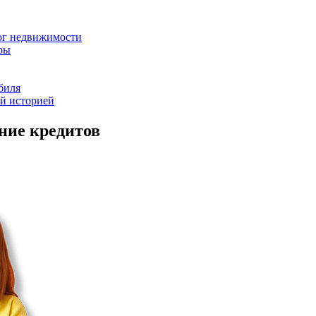
ог недвижимости
ры
биля
ой историей
ние кредитов