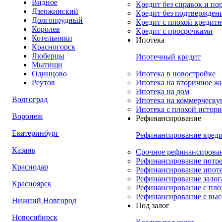
Видное
Кредит без справок и по
Дзержинский
Кредит без подтвержден
Долгопрудный
Кредит с плохой кредит
Королев
Кредит с просрочками
Котельники
Ипотека
Красногорск
Люберцы
Ипотечный кредит
Мытищи
Одинцово
Ипотека в новостройке
Реутов
Ипотека на вторичное ж
Ипотека на дом
Волгоград
Ипотека на коммерческ
Ипотека с плохой истор
Воронеж
Рефинансирование
Екатеринбург
Рефинансирование кред
Казань
Срочное рефинансирован
Рефинансирование потре
Краснодар
Рефинансирование ипоте
Рефинансирование залог
Красноярск
Рефинансирование с пло
Рефинансирование с выс
Нижний Новгород
Под залог
Новосибирск