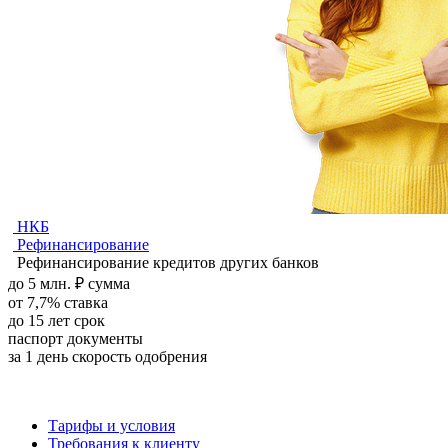
НКБ
Рефинансирование
Рефинансирование кредитов других банков
до
5
млн.
₽
сумма
от
7,7
%
ставка
до
15
лет
срок
паспорт
документы
за 1 день
скорость одобрения
Тарифы и условия
Требования к клиенту