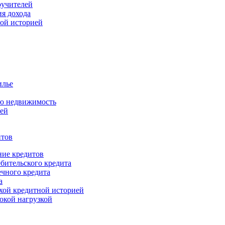
ручителей
ия дохода
ной историей
илье
ую недвижимость
ией
итов
ие кредитов
бительского кредита
чного кредита
а
хой кредитной историей
окой нагрузкой