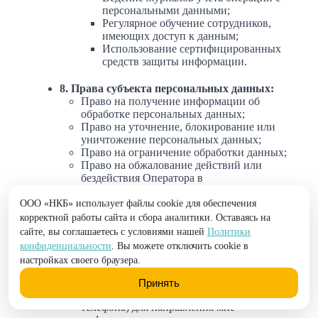
персональными данными;
Регулярное обучение сотрудников,
имеющих доступ к данным;
Использование сертифицированных
средств защиты информации.
8. Права субъекта персональных данных:
Право на получение информации об
обработке персональных данных;
Право на уточнение, блокирование или
уничтожение персональных данных;
Право на ограничение обработки данных;
Право на обжалование действий или
бездействия Оператора в
уполномоченный орган по защите прав
субъектов персональных данных
ООО «НКБ» использует файлы cookie для обеспечения
(Роскомнадзор) или в судебном порядке.
корректной работы сайта и сбора аналитики. Оставаясь на
сайте, вы соглашаетесь с условиями нашей
Политики
9. Дополнительное согласие на
конфиденциальности
. Вы можете отключить cookie в
маркетинговые коммуникации:
настройках своего браузера.
Я даю согласие Оператору на
использование моих персональных
Принять
данных (фамилия, имя, отчество, номер
телефона) для направления мне