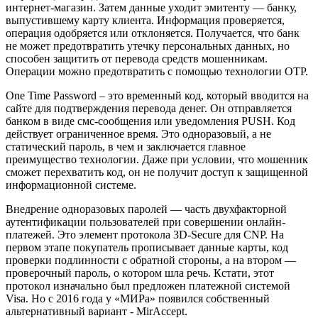
интернет-магазин. Затем данные уходит эмитенту — банку,
выпустившему карту клиента. Информация проверяется,
операция одобряется или отклоняется. Получается, что банк
не может предотвратить утечку персональных данных, но
способен защитить от перевода средств мошенникам.
Операции можно предотвратить с помощью технологии OTP.
One Time Password – это временный код, который вводится на
сайте для подтверждения перевода денег. Он отправляется
банком в виде смс-сообщения или уведомления PUSH. Код
действует ограниченное время. Это одноразовый, а не
статический пароль, в чем и заключается главное
преимущество технологии. Даже при условии, что мошенник
сможет перехватить код, он не получит доступ к защищенной
информационной системе.
Внедрение одноразовых паролей — часть двухфакторной
аутентификации пользователей при совершении онлайн-
платежей. Это элемент протокола 3D-Secure для CNP. На
первом этапе покупатель прописывает данные карты, код
проверки подлинности с обратной стороны, а на втором —
проверочный пароль, о котором шла речь. Кстати, этот
протокол изначально был предложен платежной системой
Visa. Но с 2016 года у «МИРа» появился собственный
альтернативный вариант - MirAccept.