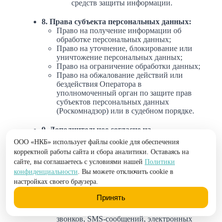
средств защиты информации.
8. Права субъекта персональных данных:
Право на получение информации об
обработке персональных данных;
Право на уточнение, блокирование или
уничтожение персональных данных;
Право на ограничение обработки данных;
Право на обжалование действий или
бездействия Оператора в
уполномоченный орган по защите прав
субъектов персональных данных
(Роскомнадзор) или в судебном порядке.
9. Дополнительное согласие на
маркетинговые коммуникации:
ООО «НКБ» использует файлы cookie для обеспечения
Я даю согласие Оператору на
корректной работы сайта и сбора аналитики. Оставаясь на
использование моих персональных
сайте, вы соглашаетесь с условиями нашей
Политики
данных (фамилия, имя, отчество, номер
конфиденциальности
. Вы можете отключить cookie в
телефона) для направления мне
настройках своего браузера.
информации о продуктах и услугах
Оператора, включая кредитные продукты
Принять
и услуги по подбору и продаже
недвижимости, посредством телефонных
звонков, SMS-сообщений, электронных