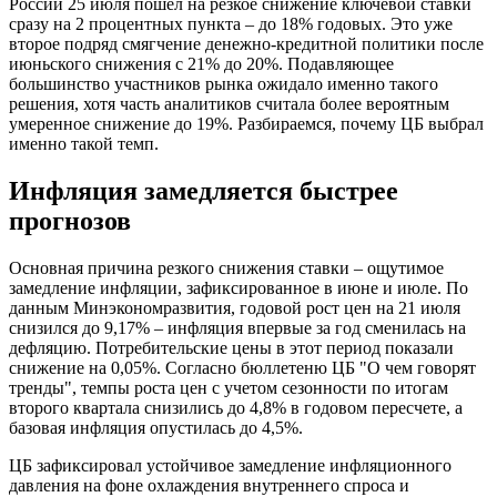
России 25 июля пошел на резкое снижение ключевой ставки
сразу на 2 процентных пункта – до 18% годовых. Это уже
второе подряд смягчение денежно-кредитной политики после
июньского снижения с 21% до 20%. Подавляющее
большинство участников рынка ожидало именно такого
решения, хотя часть аналитиков считала более вероятным
умеренное снижение до 19%. Разбираемся, почему ЦБ выбрал
именно такой темп.
Инфляция замедляется быстрее
прогнозов
Основная причина резкого снижения ставки – ощутимое
замедление инфляции, зафиксированное в июне и июле. По
данным Минэкономразвития, годовой рост цен на 21 июля
снизился до 9,17% – инфляция впервые за год сменилась на
дефляцию. Потребительские цены в этот период показали
снижение на 0,05%. Согласно бюллетеню ЦБ "О чем говорят
тренды", темпы роста цен с учетом сезонности по итогам
второго квартала снизились до 4,8% в годовом пересчете, а
базовая инфляция опустилась до 4,5%.
ЦБ зафиксировал устойчивое замедление инфляционного
давления на фоне охлаждения внутреннего спроса и