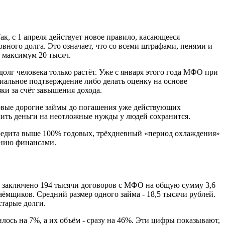
к, с 1 апреля действует новое правило, касающееся
вного долга. Это означает, что со всеми штрафами, пенями и
и максимум 20 тысяч.
долг человека только растёт. Уже с января этого года МФО при
иальное подтверждение либо делать оценку на основе
ки за счёт завышения дохода.
новые дорогие займы до погашения уже действующих
учить деньги на неотложные нужды у людей сохранится.
редита выше 100% годовых, трёхдневный «период охлаждения»
ению финансами.
о заключено 194 тысячи договоров с МФО на общую сумму 3,6
ёмщиков. Средний размер одного займа - 18,5 тысячи рублей.
тарые долги.
лось на 7%, а их объём - сразу на 46%. Эти цифры показывают,