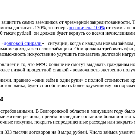
защитить самих заёмщиков от чрезмерной закредитованности. Та
могла достигать 130%, то теперь
ограничена 100%
от суммы осно
0 тысяч рублей, он должен будет вернуть со всеми начислениям
 «
долговой спирали
» - ситуации, когда с каждым новым займом 
имание доходы «со слов» заёмщика. Они должны требовать офиц
возможность искусственно улучшить показатель долговой нагруз
повлияет и то, что МФО больше не смогут выдавать гражданам 
с более низкой процентной ставкой - возможность экстренно пол
ами, правило «один заём в одни руки» с полной стоимостью к
истов рынка, будет способствовать более вдумчивому распоряж
м
остребованными. В Белгородской области в минувшем году был
ые жители региона, причём последние составили большинство за
очные покупки, покрыть непредвиденные расходы или закрыть с
и 333 тысячи договоров на 8 млрд рублей. Число займов увеличи