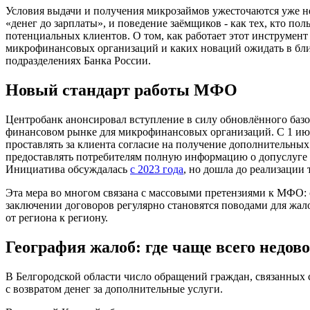
Условия выдачи и получения микрозаймов ужесточаются уже не
«денег до зарплаты», и поведение заёмщиков - как тех, кто пол
потенциальных клиентов. О том, как работает этот инструмент
микрофинансовых организаций и каких новаций ожидать в бл
подразделениях Банка России.
Новый стандарт работы МФО
Центробанк анонсировал вступление в силу обновлённого базо
финансовом рынке для микрофинансовых организаций. С 1 ию
проставлять за клиента согласие на получение дополнительных
предоставлять потребителям полную информацию о допуслуге и е
Инициатива обсуждалась
с 2023 года
, но дошла до реализации 
Эта мера во многом связана с массовыми претензиями к МФО:
заключении договоров регулярно становятся поводами для жалоб
от региона к региону.
География жалоб: где чаще всего нед
В Белгородской области число обращений граждан, связанных с
с возвратом денег за дополнительные услуги.