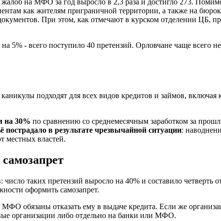
жалоб на МФО за год выросло в 2,3 раза и достигло 273. Помимо
нтам как жителям приграничной территории, а также на бюрокр
кументов. При этом, как отмечают в курском отделении ЦБ, пре
а 5% - всего поступило 40 претензий. Орловчане чаще всего не
 каникулы подходят для всех видов кредитов и займов, включая
ем на 30%
по сравнению со среднемесячным заработком за прошл
ьё пострадало в результате чрезвычайной ситуации
: наводнен
т местных властей.
 самозапрет
 число таких претензий выросло на 40% и составило четверть о
ности оформить самозапрет.
 МФО обязаны отказать ему в выдаче кредита. Если же организац
овые организации либо отдельно на банки или МФО.