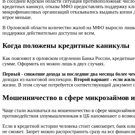
В соседней Курской области ситуация противоположная: число 
кредитных каникул, отказы МФО предоставлять поддержку клие
микрофинансовых организаций отказывались выдавать копии до
втрое меньше.
В Орловской области количество жалоб на МФО выросло лишь н
поддержки действительно доступна не всем.
Когда положены кредитные каникулы
Как поясняют в орловском отделении Банка России, кредитные
сумме. Оформить их можно лишь в двух случаях.
Первый - снижение дохода за последние два месяца более ч
доходах из налоговой инспекции.
Второй вариант - если жил
жизни. В этом случае потребуется соответствующий документ о
Мошенничество в сфере микрозаймов и
Чаще стали жаловаться на мошенничество в сфере микрозаймов:
противодействия злоумышленникам в ЦБ напоминают о возмож
Если в кредитной истории человека стоит самозапрет, банк или
не сможет. Запрет можно распространить сразу на все финанс