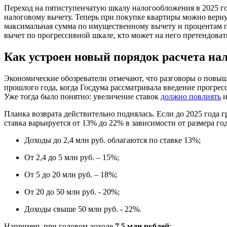
Переход на пятиступенчатую шкалу налогообложения в 2025 го
налоговому вычету. Теперь при покупке квартиры можно вернут
максимальная сумма по имущественному вычету и процентам по
вычет по прогрессивной шкале, кто может на него претендоват
Как устроен новый порядок расчета на
Экономические обозреватели отмечают, что разговоры о повыш
прошлого года, когда Госдума рассматривала введение прогре
Уже тогда было понятно: увеличение ставок
должно повлиять
и
Планка возврата действительно поднялась. Если до 2025 года г
ставка варьируется от 13% до 22% в зависимости от размера год
Доходы до 2,4 млн руб. облагаются по ставке 13%;
От 2,4 до 5 млн руб. – 15%;
От 5 до 20 млн руб. – 18%;
От 20 до 50 млн руб. - 20%;
Доходы свыше 50 млн руб. - 22%.
Например, при годовом доходе
7,5 млн рублей
: