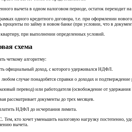
енного вычета в одном налоговом периоде, остаток переходит на
в рамках одного кредитного договора, т.е. при оформлении ново
ь проценты по займу в новом банке (при условии, что в докуме
е квартиру, при выполнении определенных условий.
вая схема
ать четкому алгоритму:
есть официальный доход, с которого удерживался НДФЛ.
в любом случае понадобятся справки о доходах и подтверждение 
разовый перевод) или работодателя (освобождение от удержания
вая рассматривает документы до трех месяцев.
 платить НДФЛ до исчерпания лимита.
. Тем, кто хочет уменьшить налоговую нагрузку постепенно, удо
чению вычета.